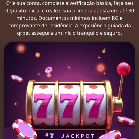
Crie sua conta, complete a verificação básica, faça seu
depósito inicial e realize sua primeira aposta em até 30
minutos. Documentos mínimos incluem RG e
comprovante de residência. A experiência guiada da
qrbet assegura um início tranquilo e seguro.