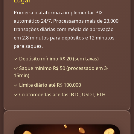
Lugar
Primeira plataforma a implementar PIX
automático 24/7. Processamos mais de 23.000
transações diárias com média de aprovação
em 2.8 minutos para depósitos e 12 minutos
para saques.
✓ Depósito mínimo R$ 20 (sem taxas)
✓ Saque mínimo R$ 50 (processado em 3-
15min)
✓ Limite diário até R$ 100.000
✓ Criptomoedas aceitas: BTC, USDT, ETH