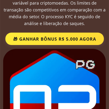
variável para criptomoedas. Os limites de
transação são competitivos em comparação com a
média do setor. O processo KYC é seguido de
análise e liberação de saques.
🎁 GANHAR BÔNUS R$ 5.000 AGORA