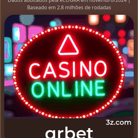
Dados auditados pela eCOGRA em novembro/2024 |
Baseado em 2.8 milhões de rodadas