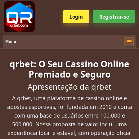
Login
Registrar-se
Menu
qrbet: O Seu Cassino Online
Premiado e Seguro
Apresentação da qrbet
A qrbet, uma plataforma de cassino online e
apostas esportivas, foi fundada em 2010 e conta
com uma base de usuários entre 100.000 e
500.000. Nossa proposta de valor inclui uma
experiência local e estável, com operação oficial