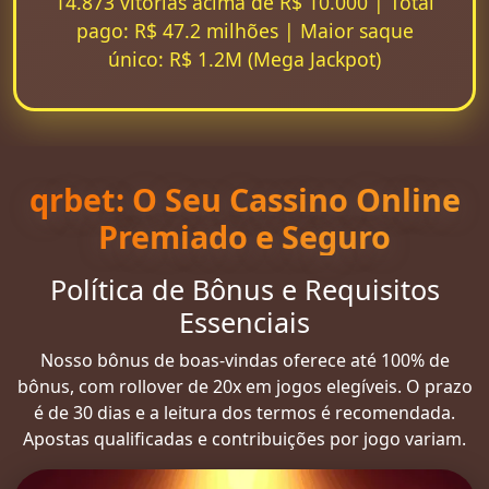
14.873 vitórias acima de R$ 10.000 | Total
pago: R$ 47.2 milhões | Maior saque
único: R$ 1.2M (Mega Jackpot)
qrbet: O Seu Cassino Online
Premiado e Seguro
Política de Bônus e Requisitos
Essenciais
Nosso bônus de boas-vindas oferece até 100% de
bônus, com rollover de 20x em jogos elegíveis. O prazo
é de 30 dias e a leitura dos termos é recomendada.
Apostas qualificadas e contribuições por jogo variam.