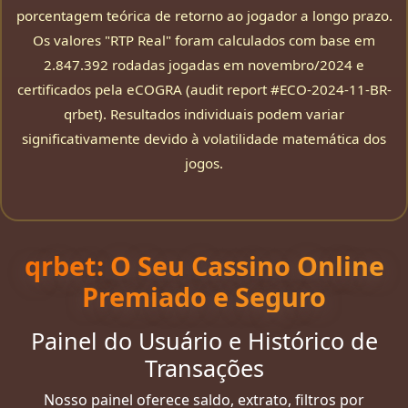
porcentagem teórica de retorno ao jogador a longo prazo.
Os valores "RTP Real" foram calculados com base em
2.847.392 rodadas jogadas em novembro/2024 e
certificados pela eCOGRA (audit report #ECO-2024-11-BR-
qrbet). Resultados individuais podem variar
significativamente devido à volatilidade matemática dos
jogos.
qrbet: O Seu Cassino Online
Premiado e Seguro
Painel do Usuário e Histórico de
Transações
Nosso painel oferece saldo, extrato, filtros por