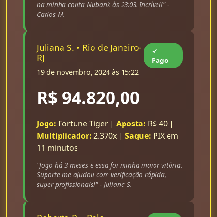
na minha conta Nubank às 23:03. Incrível!" -
Carlos M.
Juliana S. • Rio de Janeiro-
✓
RJ
Pago
19 de novembro, 2024 às 15:22
R$ 94.820,00
Jogo:
Fortune Tiger |
Aposta:
R$ 40 |
Multiplicador:
2.370x |
Saque:
PIX em
11 minutos
"Jogo há 3 meses e essa foi minha maior vitória.
Suporte me ajudou com verificação rápida,
super profissionais!" - Juliana S.