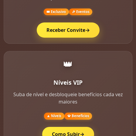
🎟️ Exclusivo
🎉 Eventos
Receber Convite
→
👑
Níveis VIP
Suba de nível e desbloqueie benefícios cada vez
maiores
🔼 Níveis
💎 Benefícios
Como Subir
→