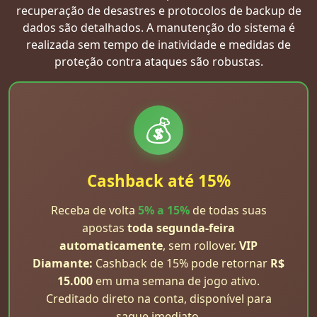
recuperação de desastres e protocolos de backup de
dados são detalhados. A manutenção do sistema é
realizada sem tempo de inatividade e medidas de
proteção contra ataques são robustas.
💰
Cashback até 15%
Receba de volta
5% a 15%
de todas suas
apostas
toda segunda-feira
automaticamente
, sem rollover.
VIP
Diamante:
Cashback de 15% pode retornar
R$
15.000
em uma semana de jogo ativo.
Creditado direto na conta, disponível para
saque imediato.