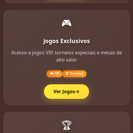
🎮
Jogos Exclusivos
Acesso a jogos VIP, torneios especiais e mesas de
alto valor
🎮 VIP
🏆 Torneios
Ver Jogos
→
🏆