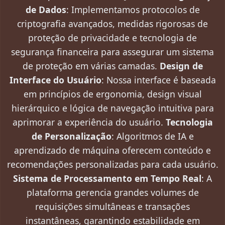
de Dados
: Implementamos protocolos de
criptografia avançados, medidas rigorosas de
proteção de privacidade e tecnologia de
segurança financeira para assegurar um sistema
de proteção em várias camadas.
Design de
Interface do Usuário
: Nossa interface é baseada
em princípios de ergonomia, design visual
hierárquico e lógica de navegação intuitiva para
aprimorar a experiência do usuário.
Tecnologia
de Personalização
: Algoritmos de IA e
aprendizado de máquina oferecem conteúdo e
recomendações personalizadas para cada usuário.
Sistema de Processamento em Tempo Real
: A
plataforma gerencia grandes volumes de
requisições simultâneas e transações
instantâneas, garantindo estabilidade em