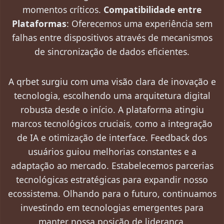
momentos críticos.
Compatibilidade entre
Plataformas
: Oferecemos uma experiência sem
falhas entre dispositivos através de mecanismos
de sincronização de dados eficientes.
A qrbet surgiu com uma visão clara de inovação e
tecnologia, escolhendo uma arquitetura digital
robusta desde o início. A plataforma atingiu
marcos tecnológicos cruciais, como a integração
de IA e otimização de interface. Feedback dos
usuários guiou melhorias constantes e a
adaptação ao mercado. Estabelecemos parcerias
tecnológicas estratégicas para expandir nosso
ecossistema. Olhando para o futuro, continuamos
investindo em tecnologias emergentes para
manter nossa posição de liderança.