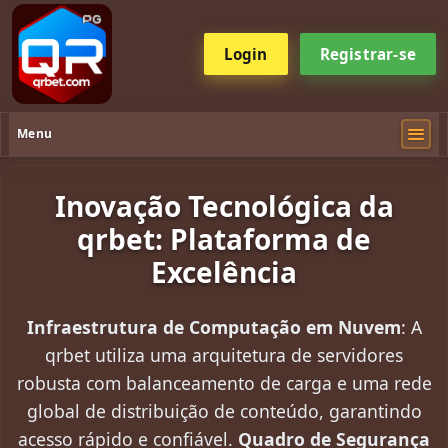
Login
Registrar-se
Menu
Inovação Tecnológica da
qrbet: Plataforma de
Excelência
Infraestrutura de Computação em Nuvem
: A
qrbet utiliza uma arquitetura de servidores
robusta com balanceamento de carga e uma rede
global de distribuição de conteúdo, garantindo
acesso rápido e confiável.
Quadro de Segurança